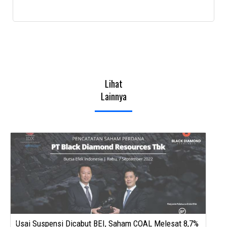
Lihat
Lainnya
P
F
I
f
Usai Suspensi Dicabut BEI, Saham COAL Melesat 8,7%