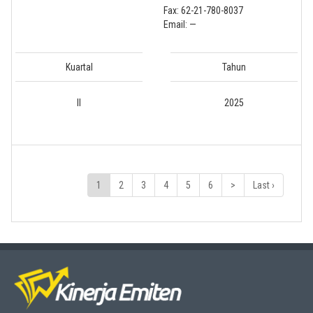
Fax: 62-21-780-8037
Email: —
Kuartal
Tahun
II
2025
1
2
3
4
5
6
>
Last ›