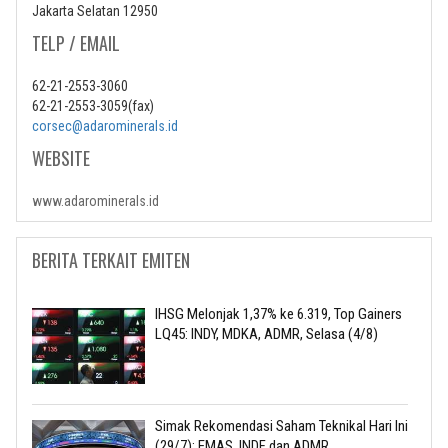
Jakarta Selatan 12950
TELP / EMAIL
62-21-2553-3060
62-21-2553-3059(fax)
corsec@adarominerals.id
WEBSITE
www.adarominerals.id
BERITA TERKAIT EMITEN
IHSG Melonjak 1,37% ke 6.319, Top Gainers
LQ45: INDY, MDKA, ADMR, Selasa (4/8)
Simak Rekomendasi Saham Teknikal Hari Ini
(29/7): EMAS, INDF dan ADMR